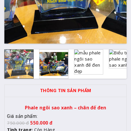
THÔNG TIN SẢN PHẨM
Phale ngôi sao xanh – chân đế đen
Giá sản phẩm:
550.000
đ
750.000
đ
Tình trạng:
Còn Hàng