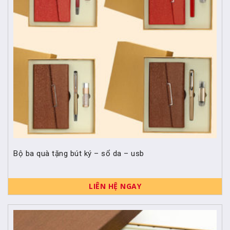
Bộ ba quà tặng bút ký – sổ da – usb
LIÊN HỆ NGAY