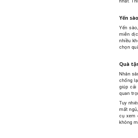
nhất. Th
Yến sà
Yến sào,
miễn dịc
nhiều kh
chọn quà
Quà tặ
Nhân sâm
chống lạ
giúp cải
quan trọ
Tuy nhiê
mất ngủ,
cụ xem 
không m