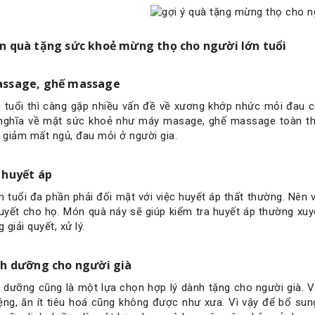
n quà tặng sức khoẻ mừng thọ cho người lớn tuổi
ssage, ghế massage
 tuổi thì càng gặp nhiều vấn đề về xương khớp nhức mỏi đau 
nghĩa về mặt sức khoẻ như máy masage, ghế massage toàn thân
, giảm mất ngủ, đau mỏi ở người gia.
 huyết áp
n tuổi đa phần phải đối mặt với việc huyết áp thất thường. Nê
yết cho họ. Món quà náy sẽ giúp kiểm tra huyết áp thường xuyê
giải quyết, xử lý.
nh dưỡng cho người già
 dưỡng cũng là một lựa chọn hợp lý dành tặng cho người già. V
ng, ăn ít tiêu hoá cũng không được như xưa. Vì vậy để bổ sun