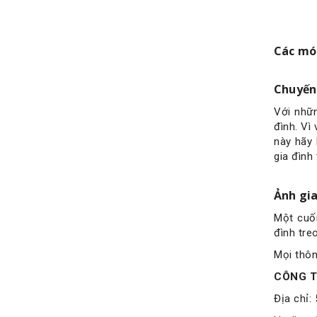
Các món
Chuyến
Với nhữn
đình. Vì
này hãy 
gia đình
Ảnh gia
Một cuố
đình tre
Mọi thông
CÔNG T
Địa chỉ: