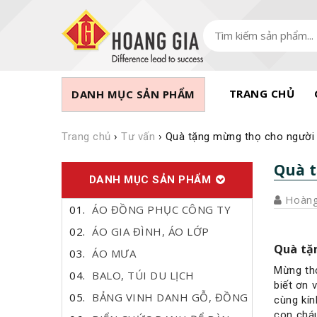
TRANG CHỦ
DANH MỤC SẢN PHẨM
Trang chủ
›
Tư vấn
›
Quà tặng mừng thọ cho người 
Quà t
DANH MỤC SẢN PHẨM
Hoàng
ÁO ĐỒNG PHỤC CÔNG TY
ÁO GIA ĐÌNH, ÁO LỚP
Quà tặ
ÁO MƯA
Mừng thọ
BALO, TÚI DU LỊCH
biết ơn 
BẢNG VINH DANH GỖ, ĐỒNG
cùng kín
con cháu