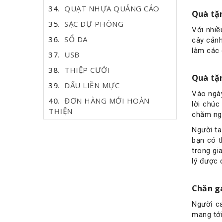
QUẠT NHỰA QUẢNG CÁO
Quà tặn
SẠC DỰ PHÒNG
Với nhiề
SỔ DA
cây cảnh
làm các 
USB
THIỆP CƯỚI
Quà tặn
DẤU LIỀN MỰC
Vào ngày
ĐƠN HÀNG MỚI HOÀN
lời chúc
THIỆN
chăm ng
Người ta
bạn có t
trong gi
lý được 
Chăn g
Người ca
mang tới