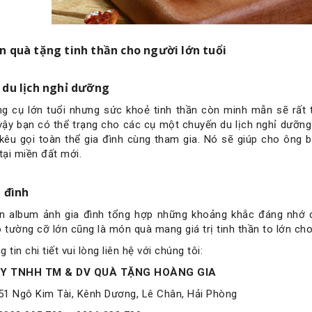
 quà tặng tinh thần cho người lớn tuổi
 du lịch nghỉ dưỡng
g cụ lớn tuổi nhưng sức khoẻ tinh thần còn minh mẫn sẽ rất 
 vậy bạn có thể trạng cho các cụ một chuyến du lịch nghỉ dưỡn
kêu gọi toàn thể gia đình cùng tham gia. Nó sẽ giúp cho ông 
 tại miền đất mới.
 đình
n album ảnh gia đình tổng hợp những khoảng khắc đáng nhớ 
o tường cỡ lớn cũng là món quà mang giá trị tinh thần to lớn cho
 tin chi tiết vui lòng liên hệ với chúng tôi:
Y TNHH TM & DV QUÀ TẶNG HOÀNG GIA
 51 Ngô Kim Tài, Kênh Dương, Lê Chân, Hải Phòng