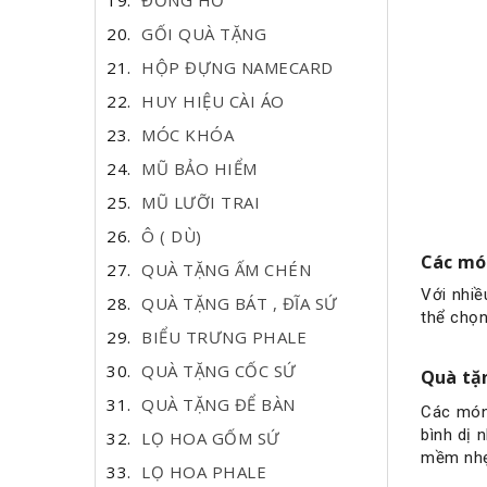
ĐỒNG HỒ
GỐI QUÀ TẶNG
HỘP ĐỰNG NAMECARD
HUY HIỆU CÀI ÁO
MÓC KHÓA
MŨ BẢO HIỂM
MŨ LƯỠI TRAI
Ô ( DÙ)
Các mó
QUÀ TẶNG ẤM CHÉN
Với nhiề
QUÀ TẶNG BÁT , ĐĨA SỨ
thể chọn
BIỂU TRƯNG PHALE
QUÀ TẶNG CỐC SỨ
Quà tặ
QUÀ TẶNG ĐỂ BÀN
Các món 
bình dị 
LỌ HOA GỐM SỨ
mềm nhẹ,
LỌ HOA PHALE