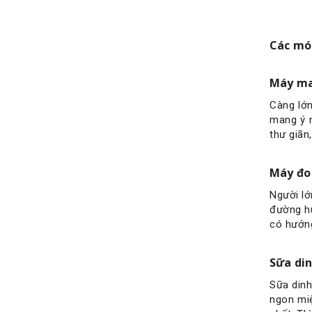
Các mó
Máy ma
Càng lớn
mang ý 
thư giãn
Máy đo
Người lớ
đường hu
có hướng 
Sữa di
Sữa dinh
ngon miệ