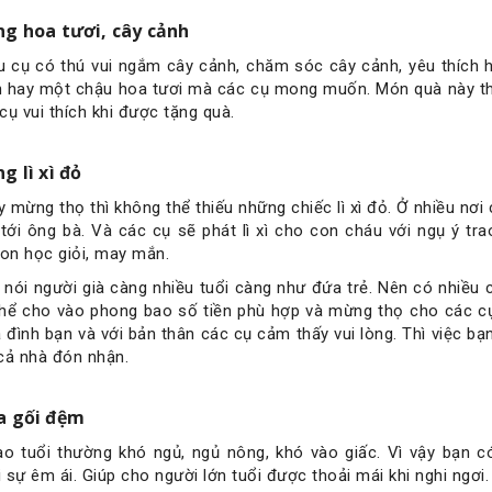
g hoa tươi, cây cảnh
u cụ có thú vui ngắm cây cảnh, chăm sóc cây cảnh, yêu thích h
 hay một chậu hoa tươi mà các cụ mong muốn. Món quà này thiết 
cụ vui thích khi được tặng quà.
g lì xì đỏ
 mừng thọ thì không thể thiếu những chiếc lì xì đỏ. Ở nhiều nơ
 tới ông bà. Và các cụ sẽ phát lì xì cho con cháu với ngụ ý t
on học giỏi, may mắn.
 nói người già càng nhiều tuổi càng như đứa trẻ. Nên có nhiều c
hể cho vào phong bao số tiền phù hợp và mừng thọ cho các cụ
a đình bạn và với bản thân các cụ cảm thấy vui lòng. Thì việc bạ
cả nhà đón nhận.
a gối đệm
o tuổi thường khó ngủ, ngủ nông, khó vào giấc. Vì vậy bạn c
 sự êm ái. Giúp cho người lớn tuổi được thoải mái khi nghi ngơi.