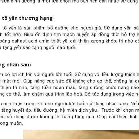
ì sữa dinh dưỡng là một lựa chọn mà bạn nên cân nhắc sử dụng 
o tổ yến thương hạng
 tổ yến là sản phẩm bổ dưỡng cho người già. Sử dụng yến sào
h tốt hơn. Giúp ổn định tim mạch huyến áp đồng thời hỗ trợ 
oáng cahast acid amin thiết yế, cải thiện xương khớp, trí nhớ 
 tặng yến sào tặng người cao tuổi.
ng nhân sâm
 có lợi ích lớn với người lớn tuổi. Sử dụng với liều lượng thích
i mệt mỏi. Giúp nâng cao sức đề kháng cho cơ thể, chống lại 
 thiện trí nhớ, tăng tuần hoàn máu, tăng cường chức năng nã
ng cơ thể, làm chậm quá trình lão hoá. Có tác dụng trong việc 
n nên thận trọng khi cho người lớn tuổi sử dụng nhân sâm. Nế
 tăng huyết áp, tiểu đường, hệ miễn dịch yếu… Trước khi chọn
có sử dụng được không thì hãng tặng quà. Giúp cải thiện tìn
ong muốn.