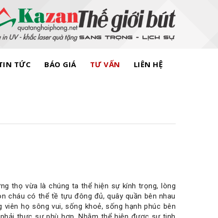
TIN TỨC
BÁO GIÁ
TƯ VẤN
LIÊN HỆ
g thọ vừa là chúng ta thể hiện sự kính trọng, lòng
on cháu có thể tề tựu đông đủ, quây quần bên nhau
g viên họ sông vui, sống khoẻ, sống hạnh phúc bên
 phải thực sự phù hợp. Nhằm thể hiện được sự tinh